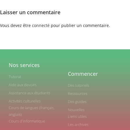
Laisser un commentaire
Vous devez être
connecté
pour publier un commentaire.
Nos services
Commencer
Tutorat
Aide aux devoirs
Des tutoriels
Assistance aux étudiants
Ressources
Activités culturelles
Des guides
Cours de langues (français,
Nouvelles
anglais)
Liens utiles
Cours d'informatique
Les archives