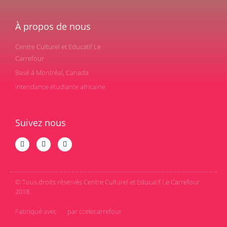
À propos de nous
Centre Culturel et Educatif Le
Carrefour
Basé à Montréal, Canada
Intendance étudiante africaine
Suivez nous
© Tous droits réservés Centre Culturel et Educatif Le Carrefour
2018
Fabriqué avec
par ccelecarrefour